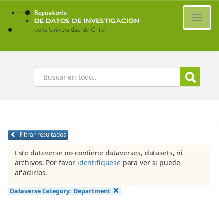
Ir
al
Cambi
contenido
naveg
principal
Buscar
Filtrar resultados
Este dataverse no contiene dataverses, datasets, ni
archivos. Por favor
identifíquese
para ver si puede
añadirlos.
Dataverse Category:
Department