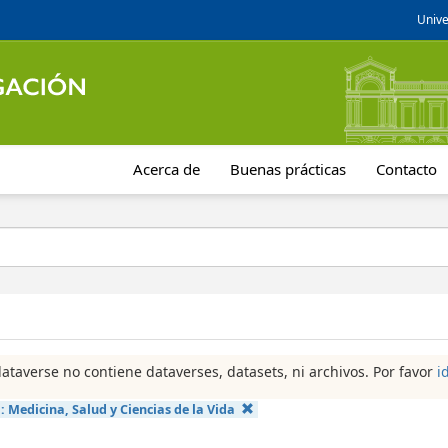
Unive
Acerca de
Buenas prácticas
Contacto
dataverse no contiene dataverses, datasets, ni archivos. Por favor
i
a:
Medicina, Salud y Ciencias de la Vida