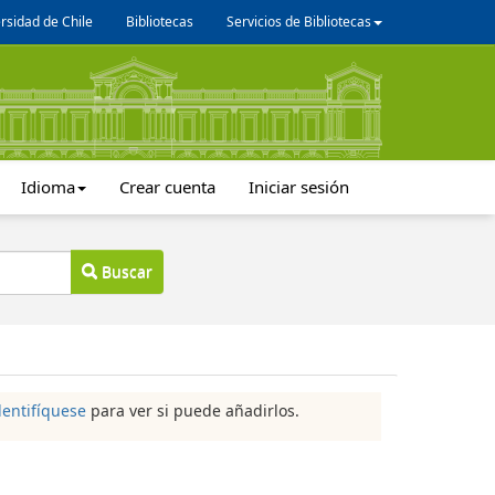
rsidad de Chile
Bibliotecas
Servicios de Bibliotecas
Idioma
Crear cuenta
Iniciar sesión
Buscar
dentifíquese
para ver si puede añadirlos.