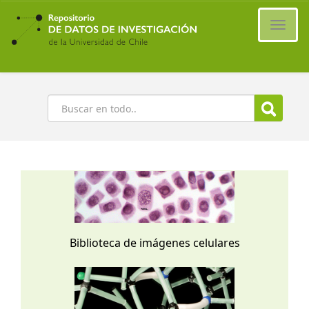
Ir
al
Cambi
contenido
naveg
principal
Buscar
Biblioteca de imágenes celulares