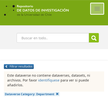
Ir
al
Cambi
contenido
naveg
principal
Buscar
Filtrar resultados
Este dataverse no contiene dataverses, datasets, ni
archivos. Por favor
identifíquese
para ver si puede
añadirlos.
Dataverse Category:
Department