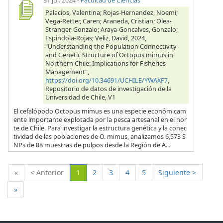
31 jul. 2024
-
Facultad de Ciencias
Palacios, Valentina; Rojas-Hernandez, Noemi;
Vega-Retter, Caren; Araneda, Cristian; Olea-
Stranger, Gonzalo; Araya-Goncalves, Gonzalo;
Espindola-Rojas; Veliz, David, 2024,
"Understanding the Population Connectivity
and Genetic Structure of Octopus mimus in
Northern Chile: Implications for Fisheries
Management",
https://doi.org/10.34691/UCHILE/YWAXF7
,
Repositorio de datos de investigación de la
Universidad de Chile, V1
El cefalópodo Octopus mimus es una especie económicam
ente importante explotada por la pesca artesanal en el nor
te de Chile. Para investigar la estructura genética y la conec
tividad de las poblaciones de O. mimus, analizamos 6,573 S
NPs de 88 muestras de pulpos desde la Región de A...
(Actual)
«
< Anterior
1
2
3
4
5
Siguiente >
»