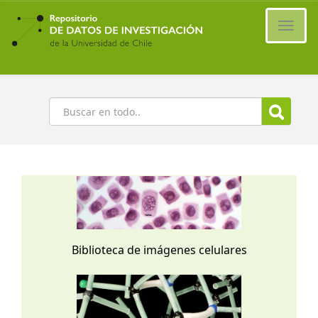
Ir
al
Cambi
contenido
naveg
principal
Buscar
Biblioteca de imágenes celulares