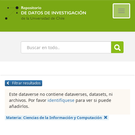
Ir
al
Cambi
contenido
naveg
principal
Buscar
Filtrar resultados
Este dataverse no contiene dataverses, datasets, ni
archivos. Por favor
identifíquese
para ver si puede
añadirlos.
Materia:
Ciencias de la Información y Computación