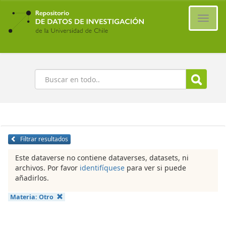
Ir
al
Cambi
contenido
naveg
principal
Buscar
Filtrar resultados
Este dataverse no contiene dataverses, datasets, ni
archivos. Por favor
identifíquese
para ver si puede
añadirlos.
Materia:
Otro