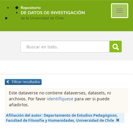
Ir
al
Cambi
contenido
naveg
principal
Buscar
Filtrar resultados
Este dataverse no contiene dataverses, datasets, ni
archivos. Por favor
identifíquese
para ver si puede
añadirlos.
Afiliación del autor:
Departamento de Estudios Pedagógicos,
Facultad de Filosofía y Humanidades, Universidad de Chile