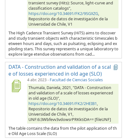
transient survey (Hits): Source, light-curve and
classification catalogs",
https://doi.org/10.34691/FK2/9SGXZG
,
Repositorio de datos de investigación de la
Universidad de Chile, V1
The High Cadence Transient Survey (HiTS) aims to discover
and study transient objects with characteristic timescales b
etween hours and days, such as pulsating, eclipsing and ex
ploding stars. This survey represents a unique laboratory to
explore large etendue observations from cad...
DATA - Construction and validation of a scal
e of losses experienced in old age (SLO)
4 abr. 2023
-
Facultad de Ciencias Sociales
Thumala, Daniela, 2021, "DATA - Construction
and validation of a scale of losses experienced
in old age (SLO)",
https://doi.org/10.34691/FK2/2HEIB1
,
Repositorio de datos de investigación de la
Universidad de Chile, V1,
UNF:6:3Wbfevv3vdowsrPRKktiDA== [fileUNF]
The table contains the data from the pilot application of th
e Old Age Loss Scale (SLO)