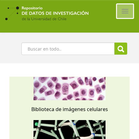
Ir
al
Cambi
contenido
naveg
principal
Buscar
Biblioteca de imágenes celulares