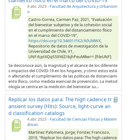
ciamiento físico en el marco del COVID-19
4 abr. 2023
-
Facultad de Arquitectura y Urbanism
o
Castro-Correa, Carmen Paz, 2021, "Evaluación
del bienestar subjetivo y de la cohesión social
en el cumplimiento del distanciamiento físico
en el marco del COVID-19",
https://doi.org/10.34691/FK2/A0UMWX
,
Repositorio de datos de investigación de la
Universidad de Chile, V1,
UNF:6:ptXQqS5XYdZ/ikjhPeuM8w== [fileUNF]
Se desconoce aún, la magnitud y el alcance de los diferente
s impactos del COVID-19 en los hogares, y cómo estos está
n afectando el cumplimiento de las políticas de distanciami
ento físico, como medida esencial de prevención. La metod
ología se centra en la medición del bienestar su...
Replicar los datos para: The high cadence tr
ansient survey (Hits): Source, light-curve an
d classification catalogs
4 abr. 2023
-
Facultad de Ciencias Físicas y Matem
áticas
Martínez Palomera, Jorge; Förster, Francisco,
2019, "Replicar los datos para: The high cadence