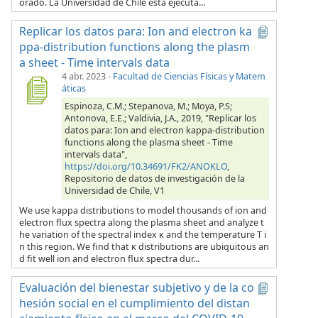
orado. La Universidad de Chile está ejecuta...
Replicar los datos para: Ion and electron ka
ppa-distribution functions along the plasm
a sheet - Time intervals data
4 abr. 2023
-
Facultad de Ciencias Físicas y Matem
áticas
Espinoza, C.M.; Stepanova, M.; Moya, P.S;
Antonova, E.E.; Valdivia, J.A., 2019, "Replicar los
datos para: Ion and electron kappa-distribution
functions along the plasma sheet - Time
intervals data",
https://doi.org/10.34691/FK2/ANOKLO
,
Repositorio de datos de investigación de la
Universidad de Chile, V1
We use kappa distributions to model thousands of ion and
electron flux spectra along the plasma sheet and analyze t
he variation of the spectral index κ and the temperature T i
n this region. We find that κ distributions are ubiquitous an
d fit well ion and electron flux spectra dur...
Evaluación del bienestar subjetivo y de la co
hesión social en el cumplimiento del distan