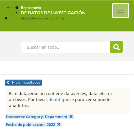
Ir
al
Cambi
contenido
naveg
principal
Buscar
Filtrar resultados
Este dataverse no contiene dataverses, datasets, ni
archivos. Por favor
identifíquese
para ver si puede
añadirlos.
Dataverse Category:
Department
Fecha de publicación:
2022