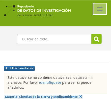
Ir
al
Cambi
contenido
naveg
principal
Buscar
Filtrar resultados
Este dataverse no contiene dataverses, datasets, ni
archivos. Por favor
identifíquese
para ver si puede
añadirlos.
Materia:
Ciencias de la Tierra y Medioambiente