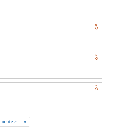
guiente >
»