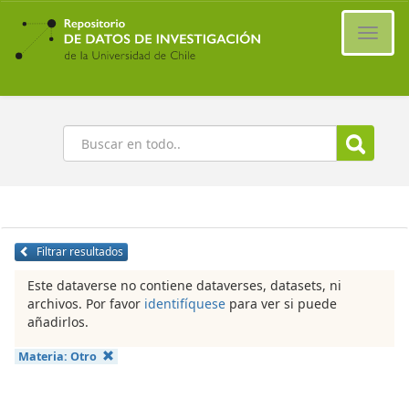
Ir
al
Cambi
contenido
naveg
principal
Buscar
Filtrar resultados
Este dataverse no contiene dataverses, datasets, ni
archivos. Por favor
identifíquese
para ver si puede
añadirlos.
Materia:
Otro