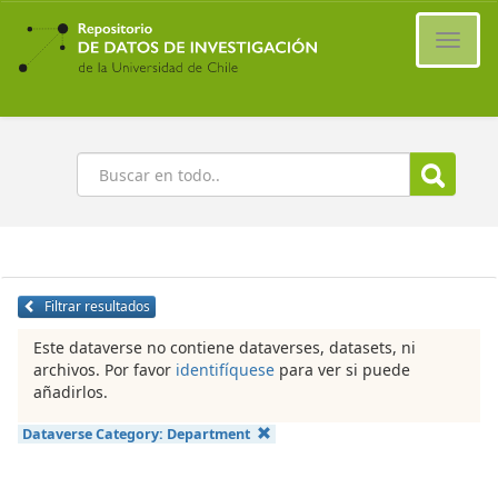
Ir
al
Cambi
contenido
naveg
principal
Buscar
Filtrar resultados
Este dataverse no contiene dataverses, datasets, ni
archivos. Por favor
identifíquese
para ver si puede
añadirlos.
Dataverse Category:
Department