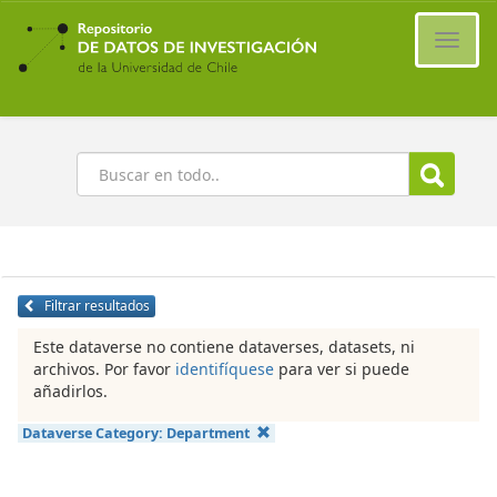
Ir
al
Cambi
contenido
naveg
principal
Buscar
Filtrar resultados
Este dataverse no contiene dataverses, datasets, ni
archivos. Por favor
identifíquese
para ver si puede
añadirlos.
Dataverse Category:
Department