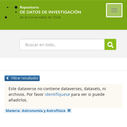
Ir
al
Cambi
contenido
naveg
principal
Buscar
Filtrar resultados
Este dataverse no contiene dataverses, datasets, ni
archivos. Por favor
identifíquese
para ver si puede
añadirlos.
Materia:
Astronomía y Astrofísica