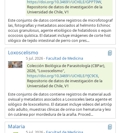
https://doi.org/10.34691/UCHILE/GPPT9W
,
Repositorio de datos de investigación de la
Universidad de Chile, V1
Este conjunto de datos contiene registros de microfotograf
ías, fotografías y metadatos asociados al helminto Echinoc
occus granulosus, agente etiológico de hidatidosis o equin
ococosis quística. El dataset incluye imágenes de corte hist
ológico de tejido intestinal de perro con pres...
Loxoscelismo
5 jul. 2026
-
Facultad de Medicina
Colección Biológica de Parasitología (CBPar),
2026, "Loxoscelismo",
https://doi.org/10.34691/UCHILE/YJC9C6
,
Repositorio de datos de investigación de la
Universidad de Chile, V1
Este conjunto de datos contiene registros de material audi
ovisual y metadatos asociados a Loxosceles laeta agente et
iológico de loxocelismo. El dataset incluye videos del artróp
odo adulto, muestras clínicas de orina con hematuria y lesi
ón cutánea por mordedura de la araña. Proced...
Malaria
5 jul. 2026
-
Facultad de Medicina