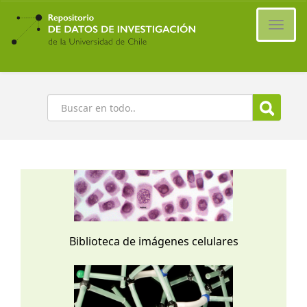
Ir
al
Cambi
contenido
naveg
principal
Buscar
Biblioteca de imágenes celulares