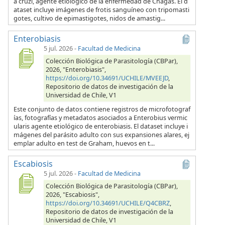
a cruzi, agente etiológico de la enfermedad de Chagas. El d
ataset incluye imágenes de frotis sanguíneo con tripomasti
gotes, cultivo de epimastigotes, nidos de amastig...
Enterobiasis
5 jul. 2026
-
Facultad de Medicina
Colección Biológica de Parasitología (CBPar),
2026, "Enterobiasis",
https://doi.org/10.34691/UCHILE/MVEEJD
,
Repositorio de datos de investigación de la
Universidad de Chile, V1
Este conjunto de datos contiene registros de microfotograf
ías, fotografías y metadatos asociados a Enterobius vermic
ularis agente etiológico de enterobiasis. El dataset incluye i
mágenes del parásito adulto con sus expansiones alares, ej
emplar adulto en test de Graham, huevos en t...
Escabiosis
5 jul. 2026
-
Facultad de Medicina
Colección Biológica de Parasitología (CBPar),
2026, "Escabiosis",
https://doi.org/10.34691/UCHILE/Q4CBRZ
,
Repositorio de datos de investigación de la
Universidad de Chile, V1