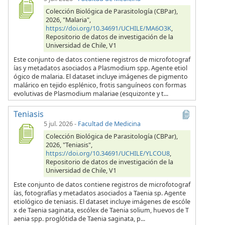
Colección Biológica de Parasitología (CBPar),
2026, "Malaria",
https://doi.org/10.34691/UCHILE/MA6O3K
,
Repositorio de datos de investigación de la
Universidad de Chile, V1
Este conjunto de datos contiene registros de microfotograf
ías y metadatos asociados a Plasmodium spp. Agente etiol
ógico de malaria. El dataset incluye imágenes de pigmento
malárico en tejido esplénico, frotis sanguíneos con formas
evolutivas de Plasmodium malariae (esquizonte y t...
Teniasis
5 jul. 2026
-
Facultad de Medicina
Colección Biológica de Parasitología (CBPar),
2026, "Teniasis",
https://doi.org/10.34691/UCHILE/YLCOU8
,
Repositorio de datos de investigación de la
Universidad de Chile, V1
Este conjunto de datos contiene registros de microfotograf
ías, fotografías y metadatos asociados a Taenia sp. Agente
etiológico de teniasis. El dataset incluye imágenes de escóle
x de Taenia saginata, escólex de Taenia solium, huevos de T
aenia spp. proglótida de Taenia saginata, p...