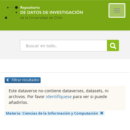
Ir
al
Cambi
contenido
naveg
principal
Buscar
Filtrar resultados
Este dataverse no contiene dataverses, datasets, ni
archivos. Por favor
identifíquese
para ver si puede
añadirlos.
Materia:
Ciencias de la Información y Computación