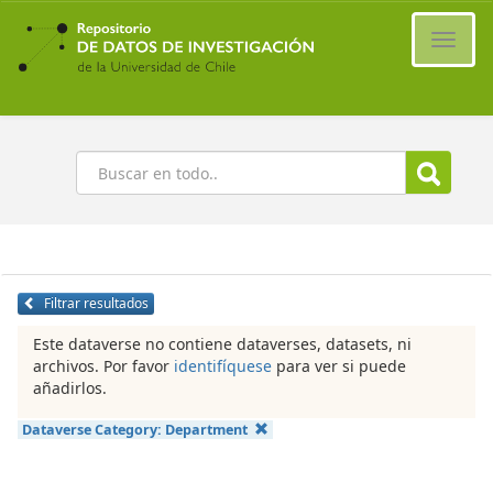
Ir
al
Cambi
contenido
naveg
principal
Buscar
Filtrar resultados
Este dataverse no contiene dataverses, datasets, ni
archivos. Por favor
identifíquese
para ver si puede
añadirlos.
Dataverse Category:
Department