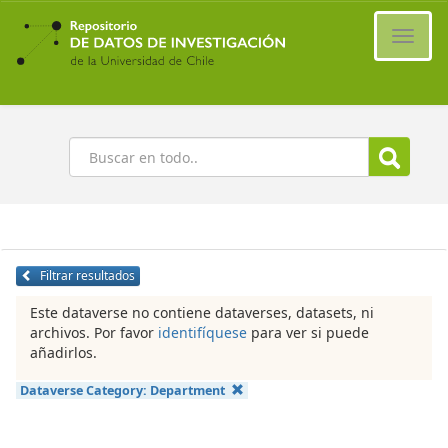
Ir
al
Cambi
contenido
naveg
principal
Buscar
Filtrar resultados
Este dataverse no contiene dataverses, datasets, ni
archivos. Por favor
identifíquese
para ver si puede
añadirlos.
Dataverse Category:
Department