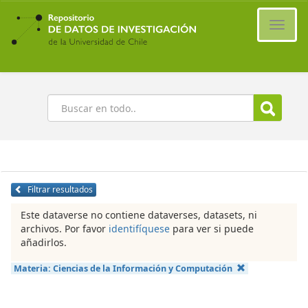
Ir
al
Cambi
contenido
naveg
principal
Buscar
Filtrar resultados
Este dataverse no contiene dataverses, datasets, ni
archivos. Por favor
identifíquese
para ver si puede
añadirlos.
Materia:
Ciencias de la Información y Computación