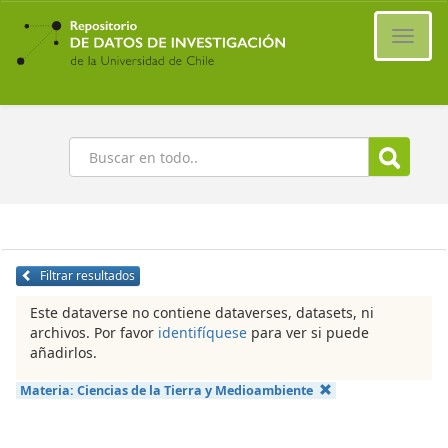
Ir
al
Cambi
contenido
naveg
principal
Buscar
Filtrar resultados
Este dataverse no contiene dataverses, datasets, ni
archivos. Por favor
identifíquese
para ver si puede
añadirlos.
Materia:
Ciencias de la Tierra y Medioambiente