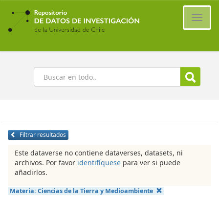
Ir
al
Cambi
contenido
naveg
principal
Buscar
Filtrar resultados
Este dataverse no contiene dataverses, datasets, ni
archivos. Por favor
identifíquese
para ver si puede
añadirlos.
Materia:
Ciencias de la Tierra y Medioambiente