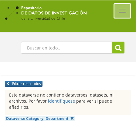
Ir
al
Cambi
contenido
naveg
principal
Buscar
Filtrar resultados
Este dataverse no contiene dataverses, datasets, ni
archivos. Por favor
identifíquese
para ver si puede
añadirlos.
Dataverse Category:
Department