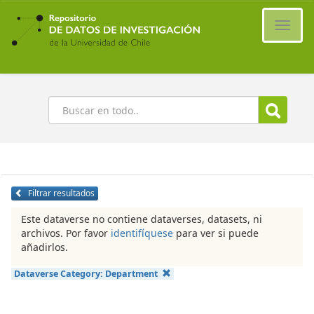
Ir
al
Cambi
contenido
naveg
principal
Buscar
Filtrar resultados
Este dataverse no contiene dataverses, datasets, ni
archivos. Por favor
identifíquese
para ver si puede
añadirlos.
Dataverse Category:
Department