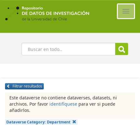
Ir
al
Cambi
contenido
naveg
principal
Buscar
Filtrar resultados
Este dataverse no contiene dataverses, datasets, ni
archivos. Por favor
identifíquese
para ver si puede
añadirlos.
Dataverse Category:
Department