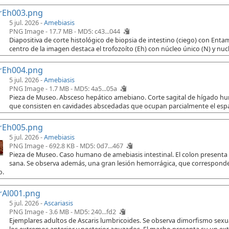
rEh003.png
5 jul. 2026 -
Amebiasis
PNG Image - 17.7 MB -
MD5: c43...044
Diapositiva de corte histológico de biopsia de intestino (ciego) con Ent
centro de la imagen destaca el trofozoíto (Eh) con núcleo único (N) y nuc
rEh004.png
5 jul. 2026 -
Amebiasis
PNG Image - 1.7 MB -
MD5: 4a5...05a
Pieza de Museo. Absceso hepático amebiano. Corte sagital de hígado h
que consisten en cavidades abscedadas que ocupan parcialmente el espac
rEh005.png
5 jul. 2026 -
Amebiasis
PNG Image - 692.8 KB -
MD5: 0d7...467
Pieza de Museo. Caso humano de amebiasis intestinal. El colon presenta
sana. Se observa además, una gran lesión hemorrágica, que corresponde 
o.
rAl001.png
5 jul. 2026 -
Ascariasis
PNG Image - 3.6 MB -
MD5: 240...fd2
Ejemplares adultos de Ascaris lumbricoides. Se observa dimorfismo sex