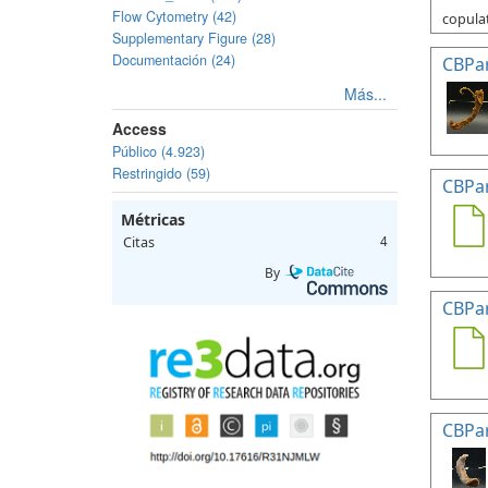
Flow Cytometry (42)
copulat
Supplementary Figure (28)
Documentación (24)
CBPa
Más...
Access
Público (4.923)
Restringido (59)
CBPa
Métricas
Citas
4
By
CBPa
CBPa