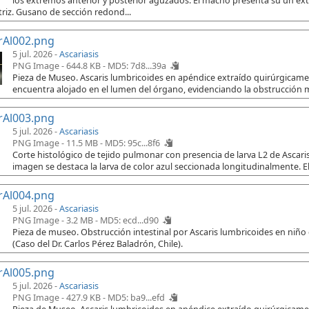
los extremos anterior y posterior aguzados. El macho presenta su un e
riz. Gusano de sección redond...
rAl002.png
5 jul. 2026 -
Ascariasis
PNG Image - 644.8 KB -
MD5: 7d8...39a
Pieza de Museo. Ascaris lumbricoides en apéndice extraído quirúrgicament
encuentra alojado en el lumen del órgano, evidenciando la obstrucción 
rAl003.png
5 jul. 2026 -
Ascariasis
PNG Image - 11.5 MB -
MD5: 95c...8f6
Corte histológico de tejido pulmonar con presencia de larva L2 de Ascaris
imagen se destaca la larva de color azul seccionada longitudinalmente. El
rAl004.png
5 jul. 2026 -
Ascariasis
PNG Image - 3.2 MB -
MD5: ecd...d90
Pieza de museo. Obstrucción intestinal por Ascaris lumbricoides en niño
(Caso del Dr. Carlos Pérez Baladrón, Chile).
rAl005.png
5 jul. 2026 -
Ascariasis
PNG Image - 427.9 KB -
MD5: ba9...efd