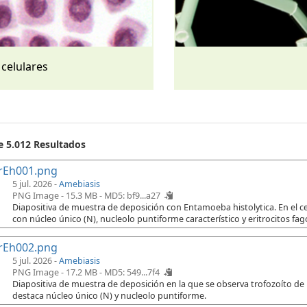
 celulares
e 5.012 Resultados
rEh001.png
5 jul. 2026 -
Amebiasis
PNG Image - 15.3 MB -
MD5: bf9...a27
Diapositiva de muestra de deposición con Entamoeba histolytica. En el cen
con núcleo único (N), nucleolo puntiforme característico y eritrocitos fago
rEh002.png
5 jul. 2026 -
Amebiasis
PNG Image - 17.2 MB -
MD5: 549...7f4
Diapositiva de muestra de deposición en la que se observa trofozoíto de
destaca núcleo único (N) y nucleolo puntiforme.