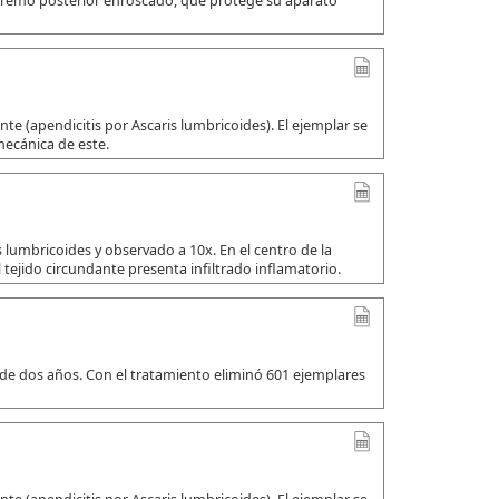
xtremo posterior enroscado, que protege su aparato
e (apendicitis por Ascaris lumbricoides). El ejemplar se
mecánica de este.
 lumbricoides y observado a 10x. En el centro de la
 tejido circundante presenta infiltrado inflamatorio.
 de dos años. Con el tratamiento eliminó 601 ejemplares