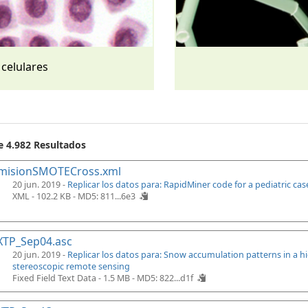
 celulares
e 4.982 Resultados
misionSMOTECross.xml
20 jun. 2019 -
Replicar los datos para: RapidMiner code for a pediatric ca
XML - 102.2 KB -
MD5: 811...6e3
XTP_Sep04.asc
20 jun. 2019 -
Replicar los datos para: Snow accumulation patterns in a 
stereoscopic remote sensing
Fixed Field Text Data - 1.5 MB -
MD5: 822...d1f