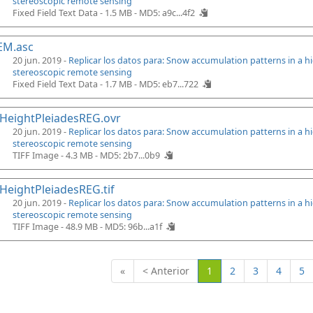
stereoscopic remote sensing
Fixed Field Text Data - 1.5 MB -
MD5: a9c...4f2
EM.asc
20 jun. 2019 -
Replicar los datos para: Snow accumulation patterns in a 
stereoscopic remote sensing
Fixed Field Text Data - 1.7 MB -
MD5: eb7...722
HeightPleiadesREG.ovr
20 jun. 2019 -
Replicar los datos para: Snow accumulation patterns in a 
stereoscopic remote sensing
TIFF Image - 4.3 MB -
MD5: 2b7...0b9
eightPleiadesREG.tif
20 jun. 2019 -
Replicar los datos para: Snow accumulation patterns in a 
stereoscopic remote sensing
TIFF Image - 48.9 MB -
MD5: 96b...a1f
(Actual)
«
< Anterior
1
2
3
4
5