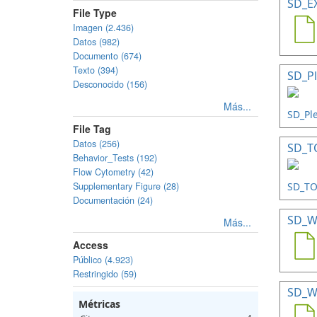
SD_E
File Type
Imagen (2.436)
Datos (982)
Documento (674)
Texto (394)
SD_Pl
Desconocido (156)
Más...
File Tag
Datos (256)
SD_TO
Behavior_Tests (192)
Flow Cytometry (42)
Supplementary Figure (28)
Documentación (24)
SD_W
Más...
Access
Público (4.923)
Restringido (59)
SD_W
Métricas