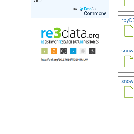
Citas
4
By
rdyD
snow
snowH