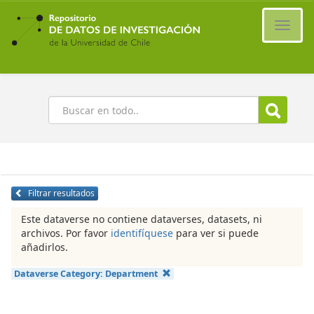
Ir
al
Cambi
contenido
naveg
principal
Buscar
Filtrar resultados
Este dataverse no contiene dataverses, datasets, ni
archivos. Por favor
identifíquese
para ver si puede
añadirlos.
Dataverse Category:
Department