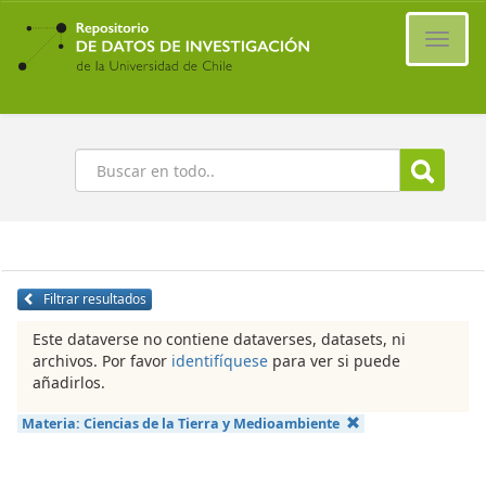
Ir
al
Cambi
contenido
naveg
principal
Buscar
Filtrar resultados
Este dataverse no contiene dataverses, datasets, ni
archivos. Por favor
identifíquese
para ver si puede
añadirlos.
Materia:
Ciencias de la Tierra y Medioambiente