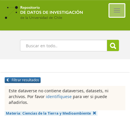
Ir
al
Cambi
contenido
naveg
principal
Buscar
Filtrar resultados
Este dataverse no contiene dataverses, datasets, ni
archivos. Por favor
identifíquese
para ver si puede
añadirlos.
Materia:
Ciencias de la Tierra y Medioambiente