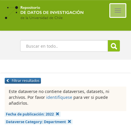
Ir
al
Cambi
contenido
naveg
principal
Buscar
Filtrar resultados
Este dataverse no contiene dataverses, datasets, ni
archivos. Por favor
identifíquese
para ver si puede
añadirlos.
Fecha de publicación:
2022
Dataverse Category:
Department