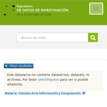
Ir
al
Cambi
contenido
naveg
principal
Buscar
Filtrar resultados
Este dataverse no contiene dataverses, datasets, ni
archivos. Por favor
identifíquese
para ver si puede
añadirlos.
Materia:
Ciencias de la Información y Computación