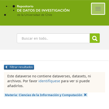
Ir
al
Cambi
contenido
naveg
principal
Buscar
Filtrar resultados
Este dataverse no contiene dataverses, datasets, ni
archivos. Por favor
identifíquese
para ver si puede
añadirlos.
Materia:
Ciencias de la Información y Computación