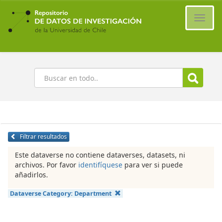
Ir
al
Cambi
contenido
naveg
principal
Buscar
Filtrar resultados
Este dataverse no contiene dataverses, datasets, ni
archivos. Por favor
identifíquese
para ver si puede
añadirlos.
Dataverse Category:
Department