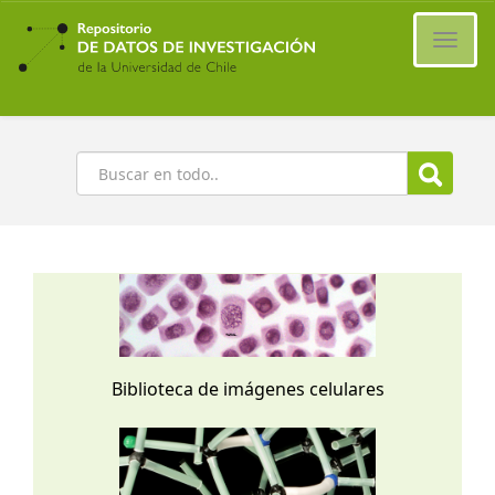
Ir
al
Cambi
contenido
naveg
principal
Buscar
Biblioteca de imágenes celulares