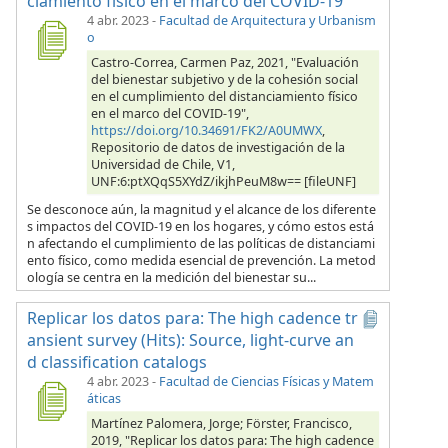
ciamiento físico en el marco del COVID-19
4 abr. 2023
-
Facultad de Arquitectura y Urbanism
o
Castro-Correa, Carmen Paz, 2021, "Evaluación
del bienestar subjetivo y de la cohesión social
en el cumplimiento del distanciamiento físico
en el marco del COVID-19",
https://doi.org/10.34691/FK2/A0UMWX
,
Repositorio de datos de investigación de la
Universidad de Chile, V1,
UNF:6:ptXQqS5XYdZ/ikjhPeuM8w== [fileUNF]
Se desconoce aún, la magnitud y el alcance de los diferente
s impactos del COVID-19 en los hogares, y cómo estos está
n afectando el cumplimiento de las políticas de distanciami
ento físico, como medida esencial de prevención. La metod
ología se centra en la medición del bienestar su...
Replicar los datos para: The high cadence tr
ansient survey (Hits): Source, light-curve an
d classification catalogs
4 abr. 2023
-
Facultad de Ciencias Físicas y Matem
áticas
Martínez Palomera, Jorge; Förster, Francisco,
2019, "Replicar los datos para: The high cadence