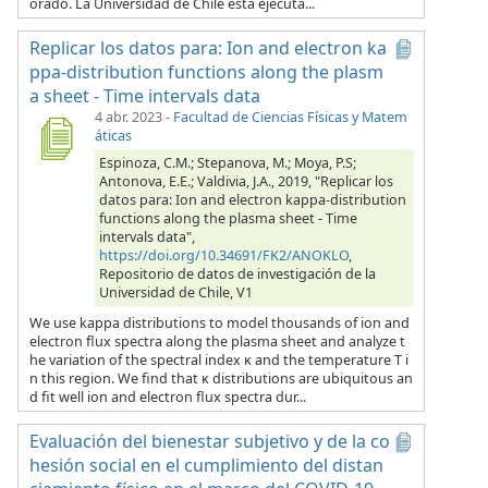
orado. La Universidad de Chile está ejecuta...
Replicar los datos para: Ion and electron ka
ppa-distribution functions along the plasm
a sheet - Time intervals data
4 abr. 2023
-
Facultad de Ciencias Físicas y Matem
áticas
Espinoza, C.M.; Stepanova, M.; Moya, P.S;
Antonova, E.E.; Valdivia, J.A., 2019, "Replicar los
datos para: Ion and electron kappa-distribution
functions along the plasma sheet - Time
intervals data",
https://doi.org/10.34691/FK2/ANOKLO
,
Repositorio de datos de investigación de la
Universidad de Chile, V1
We use kappa distributions to model thousands of ion and
electron flux spectra along the plasma sheet and analyze t
he variation of the spectral index κ and the temperature T i
n this region. We find that κ distributions are ubiquitous an
d fit well ion and electron flux spectra dur...
Evaluación del bienestar subjetivo y de la co
hesión social en el cumplimiento del distan