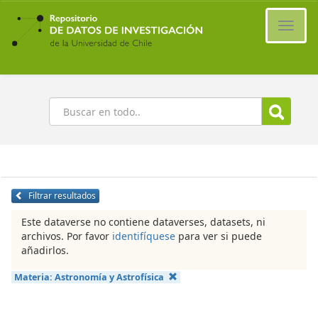
Ir
al
Cambi
contenido
naveg
principal
Buscar
Filtrar resultados
Este dataverse no contiene dataverses, datasets, ni
archivos. Por favor
identifíquese
para ver si puede
añadirlos.
Materia:
Astronomía y Astrofísica