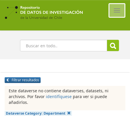
Ir
al
Cambi
contenido
naveg
principal
Buscar
Filtrar resultados
Este dataverse no contiene dataverses, datasets, ni
archivos. Por favor
identifíquese
para ver si puede
añadirlos.
Dataverse Category:
Department