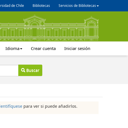
rsidad de Chile
Bibliotecas
Servicios de Bibliotecas
Idioma
Crear cuenta
Iniciar sesión
Buscar
dentifíquese
para ver si puede añadirlos.