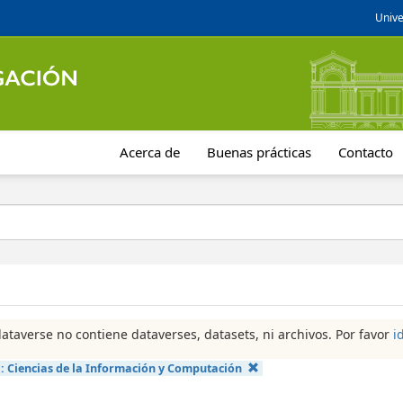
Unive
Acerca de
Buenas prácticas
Contacto
dataverse no contiene dataverses, datasets, ni archivos. Por favor
i
a:
Ciencias de la Información y Computación