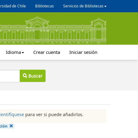
rsidad de Chile
Bibliotecas
Servicios de Bibliotecas
Idioma
Crear cuenta
Iniciar sesión
Buscar
dentifíquese
para ver si puede añadirlos.
ción