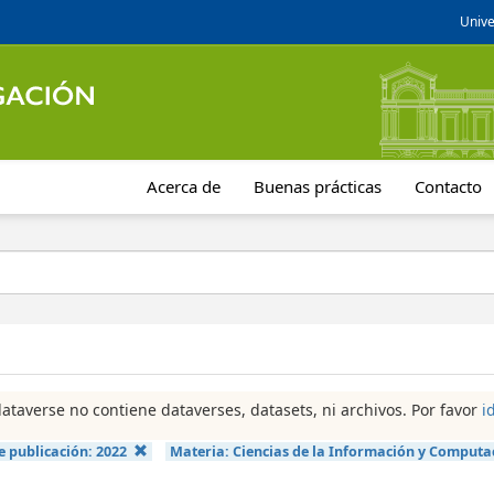
Unive
Acerca de
Buenas prácticas
Contacto
dataverse no contiene dataverses, datasets, ni archivos. Por favor
i
e publicación:
2022
Materia:
Ciencias de la Información y Computa