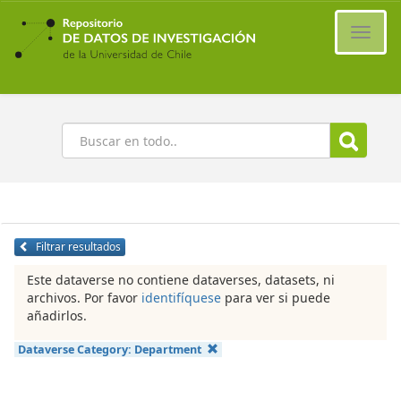
Ir
al
Cambi
contenido
naveg
principal
Buscar
Filtrar resultados
Este dataverse no contiene dataverses, datasets, ni
archivos. Por favor
identifíquese
para ver si puede
añadirlos.
Dataverse Category:
Department