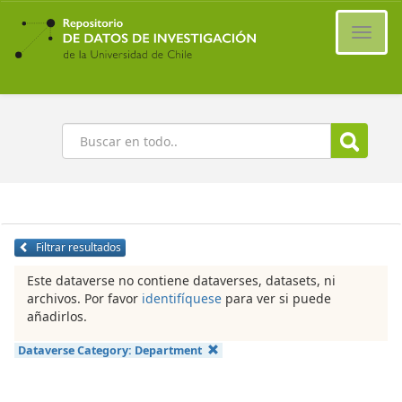
Ir
al
Cambi
contenido
naveg
principal
Buscar
Filtrar resultados
Este dataverse no contiene dataverses, datasets, ni
archivos. Por favor
identifíquese
para ver si puede
añadirlos.
Dataverse Category:
Department