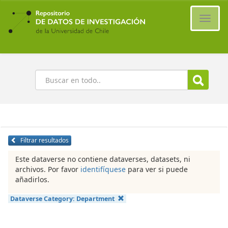
Ir
al
Cambi
contenido
naveg
principal
Buscar
Filtrar resultados
Este dataverse no contiene dataverses, datasets, ni
archivos. Por favor
identifíquese
para ver si puede
añadirlos.
Dataverse Category:
Department