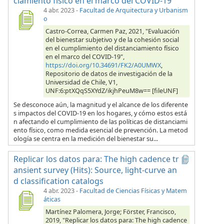
ciamiento físico en el marco del COVID-19
4 abr. 2023
-
Facultad de Arquitectura y Urbanism
o
Castro-Correa, Carmen Paz, 2021, "Evaluación
del bienestar subjetivo y de la cohesión social
en el cumplimiento del distanciamiento físico
en el marco del COVID-19",
https://doi.org/10.34691/FK2/A0UMWX
,
Repositorio de datos de investigación de la
Universidad de Chile, V1,
UNF:6:ptXQqS5XYdZ/ikjhPeuM8w== [fileUNF]
Se desconoce aún, la magnitud y el alcance de los diferente
s impactos del COVID-19 en los hogares, y cómo estos está
n afectando el cumplimiento de las políticas de distanciami
ento físico, como medida esencial de prevención. La metod
ología se centra en la medición del bienestar su...
Replicar los datos para: The high cadence tr
ansient survey (Hits): Source, light-curve an
d classification catalogs
4 abr. 2023
-
Facultad de Ciencias Físicas y Matem
áticas
Martínez Palomera, Jorge; Förster, Francisco,
2019, "Replicar los datos para: The high cadence