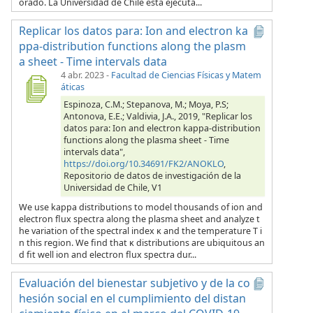
orado. La Universidad de Chile está ejecuta...
Replicar los datos para: Ion and electron ka
ppa-distribution functions along the plasm
a sheet - Time intervals data
4 abr. 2023
-
Facultad de Ciencias Físicas y Matem
áticas
Espinoza, C.M.; Stepanova, M.; Moya, P.S;
Antonova, E.E.; Valdivia, J.A., 2019, "Replicar los
datos para: Ion and electron kappa-distribution
functions along the plasma sheet - Time
intervals data",
https://doi.org/10.34691/FK2/ANOKLO
,
Repositorio de datos de investigación de la
Universidad de Chile, V1
We use kappa distributions to model thousands of ion and
electron flux spectra along the plasma sheet and analyze t
he variation of the spectral index κ and the temperature T i
n this region. We find that κ distributions are ubiquitous an
d fit well ion and electron flux spectra dur...
Evaluación del bienestar subjetivo y de la co
hesión social en el cumplimiento del distan