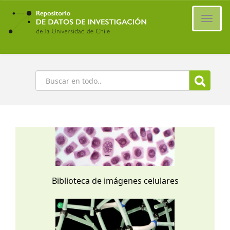
Ir
al
Cambi
contenido
naveg
principal
Buscar
Biblioteca de imágenes celulares