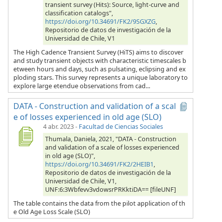
transient survey (Hits): Source, light-curve and
classification catalogs",
https://doi.org/10.34691/FK2/9SGXZG
,
Repositorio de datos de investigación de la
Universidad de Chile, V1
The High Cadence Transient Survey (HiTS) aims to discover
and study transient objects with characteristic timescales b
etween hours and days, such as pulsating, eclipsing and ex
ploding stars. This survey represents a unique laboratory to
explore large etendue observations from cad...
DATA - Construction and validation of a scal
e of losses experienced in old age (SLO)
4 abr. 2023
-
Facultad de Ciencias Sociales
Thumala, Daniela, 2021, "DATA - Construction
and validation of a scale of losses experienced
in old age (SLO)",
https://doi.org/10.34691/FK2/2HEIB1
,
Repositorio de datos de investigación de la
Universidad de Chile, V1,
UNF:6:3Wbfevv3vdowsrPRKktiDA== [fileUNF]
The table contains the data from the pilot application of th
e Old Age Loss Scale (SLO)