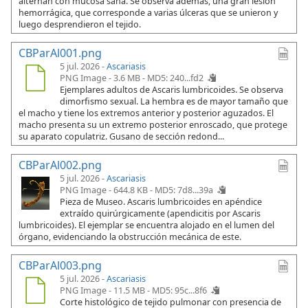
alternan con mucosa sana. Se observa además, una gran lesión
hemorrágica, que corresponde a varias úlceras que se unieron y
luego desprendieron el tejido.
CBParAl001.png
5 jul. 2026 -
Ascariasis
PNG Image - 3.6 MB -
MD5: 240...fd2
Ejemplares adultos de Ascaris lumbricoides. Se observa
dimorfismo sexual. La hembra es de mayor tamaño que
el macho y tiene los extremos anterior y posterior aguzados. El
macho presenta su un extremo posterior enroscado, que protege
su aparato copulatriz. Gusano de sección redond...
CBParAl002.png
5 jul. 2026 -
Ascariasis
PNG Image - 644.8 KB -
MD5: 7d8...39a
Pieza de Museo. Ascaris lumbricoides en apéndice
extraído quirúrgicamente (apendicitis por Ascaris
lumbricoides). El ejemplar se encuentra alojado en el lumen del
órgano, evidenciando la obstrucción mecánica de este.
CBParAl003.png
5 jul. 2026 -
Ascariasis
PNG Image - 11.5 MB -
MD5: 95c...8f6
Corte histológico de tejido pulmonar con presencia de