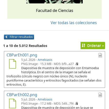
Facultad de Ciencias
Ver todas las colecciones
Filtrar resultados
Ordenar
1 a 10 de 5.012 Resultados
CBParEh001.png
5 jul. 2026 -
Amebiasis
PNG Image - 15.3 MB -
MD5: bf9...a27
Diapositiva de muestra de deposición con Entamoeba
histolytica. En el centro de la imagen se señala el
trofozoíto (círculo negro) con núcleo único (N), nucleolo
puntiforme característico y eritrocitos fagocitados (se señalan dos
eritrocitos, E).
CBParEh002.png
5 jul. 2026 -
Amebiasis
PNG Image - 17.2 MB -
MD5: 549...7f4
Diapositiva de muestra de deposición en la que se