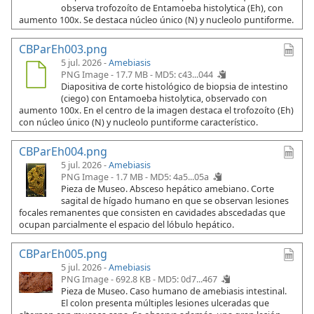
observa trofozoíto de Entamoeba histolytica (Eh), con
aumento 100x. Se destaca núcleo único (N) y nucleolo puntiforme.
CBParEh003.png
5 jul. 2026 -
Amebiasis
PNG Image - 17.7 MB -
MD5: c43...044
Diapositiva de corte histológico de biopsia de intestino
(ciego) con Entamoeba histolytica, observado con
aumento 100x. En el centro de la imagen destaca el trofozoíto (Eh)
con núcleo único (N) y nucleolo puntiforme característico.
CBParEh004.png
5 jul. 2026 -
Amebiasis
PNG Image - 1.7 MB -
MD5: 4a5...05a
Pieza de Museo. Absceso hepático amebiano. Corte
sagital de hígado humano en que se observan lesiones
focales remanentes que consisten en cavidades abscedadas que
ocupan parcialmente el espacio del lóbulo hepático.
CBParEh005.png
5 jul. 2026 -
Amebiasis
PNG Image - 692.8 KB -
MD5: 0d7...467
Pieza de Museo. Caso humano de amebiasis intestinal.
El colon presenta múltiples lesiones ulceradas que