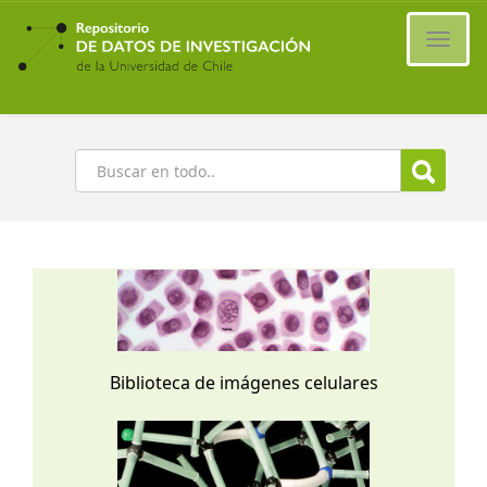
Ir
al
Cambi
contenido
naveg
principal
Buscar
Biblioteca de imágenes celulares