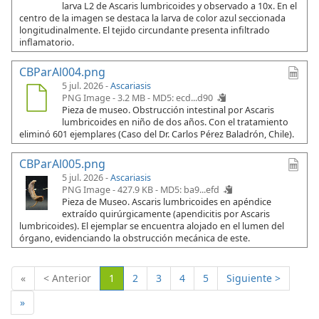
larva L2 de Ascaris lumbricoides y observado a 10x. En el
centro de la imagen se destaca la larva de color azul seccionada
longitudinalmente. El tejido circundante presenta infiltrado
inflamatorio.
CBParAl004.png
5 jul. 2026 -
Ascariasis
PNG Image - 3.2 MB -
MD5: ecd...d90
Pieza de museo. Obstrucción intestinal por Ascaris
lumbricoides en niño de dos años. Con el tratamiento
eliminó 601 ejemplares (Caso del Dr. Carlos Pérez Baladrón, Chile).
CBParAl005.png
5 jul. 2026 -
Ascariasis
PNG Image - 427.9 KB -
MD5: ba9...efd
Pieza de Museo. Ascaris lumbricoides en apéndice
extraído quirúrgicamente (apendicitis por Ascaris
lumbricoides). El ejemplar se encuentra alojado en el lumen del
órgano, evidenciando la obstrucción mecánica de este.
(Actual)
«
< Anterior
1
2
3
4
5
Siguiente >
»