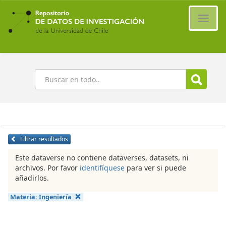
Ir
al
Cambi
contenido
naveg
principal
Buscar
Filtrar resultados
Este dataverse no contiene dataverses, datasets, ni
archivos. Por favor
identifíquese
para ver si puede
añadirlos.
Materia:
Ingeniería