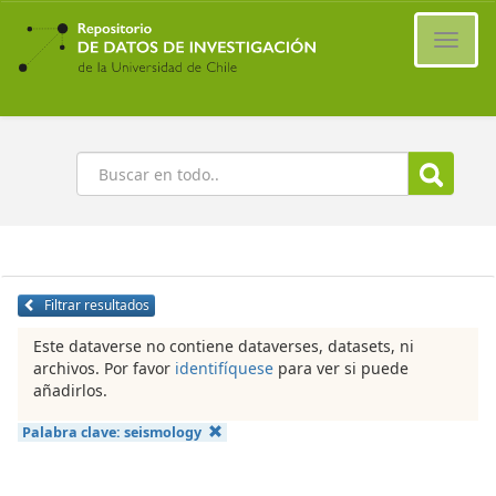
Ir
al
Cambi
contenido
naveg
principal
Buscar
Filtrar resultados
Este dataverse no contiene dataverses, datasets, ni
archivos. Por favor
identifíquese
para ver si puede
añadirlos.
Palabra clave:
seismology