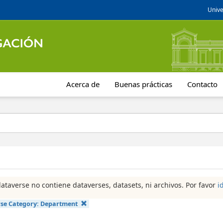
Unive
Acerca de
Buenas prácticas
Contacto
dataverse no contiene dataverses, datasets, ni archivos. Por favor
i
se Category:
Department