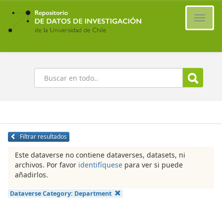
Ir
al
Cambi
contenido
naveg
principal
Buscar
Filtrar resultados
Este dataverse no contiene dataverses, datasets, ni
archivos. Por favor
identifíquese
para ver si puede
añadirlos.
Dataverse Category:
Department