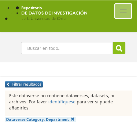
Ir
al
Cambi
contenido
naveg
principal
Buscar
Filtrar resultados
Este dataverse no contiene dataverses, datasets, ni
archivos. Por favor
identifíquese
para ver si puede
añadirlos.
Dataverse Category:
Department